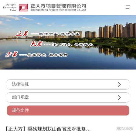

法律法规

部门规章
规范文件
【正大方】重磅规划获山西省政府批复！关系太原市10县（市、区）
2025/06/26