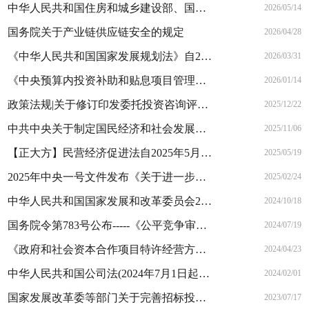
中华人民共和国住房和城乡建设部、国家档案局令第61号公布《城市建设档案管理规定》自2026年9月1日起施行
2026/05/14
国务院关于产业链供应链安全的规定
2026/04/28
《中华人民共和国国家发展规划法》自2026年3月12日起施行
2026/03/31
《中央预算内投资补助和贴息项目管理办法》 2025年第38号令
2026/01/14
政策法规|关于修订印发委托投资咨询评估管理办法的通知
2025/12/22
中共中央关于制定国民经济和社会发展第十五个五年规划的建议
2025/11/06
【正大方】民营经济促进法自2025年5月20日起实施
2025/05/19
2025年中央一号文件发布《关于进一步深化农村改革 扎实推进乡村全面振兴的意见》
2025/02/24
中华人民共和国国家发展和改革委员会2024年第26号令《评标专家和评标专家库管理办法》
2024/10/18
国务院令第783号公布-----《公平竞争审查条例》全文
2024/07/19
《政府和社会资本合作项目特许经营方案编写大纲（2024年试行版）》
2024/04/23
中华人民共和国公司法(2024年7月1日起施行)全文
2024/02/01
国家发展改革委等部门关于完善招标投标交易担保制度进一步降低招标投标交易成本的通知
2023/07/17